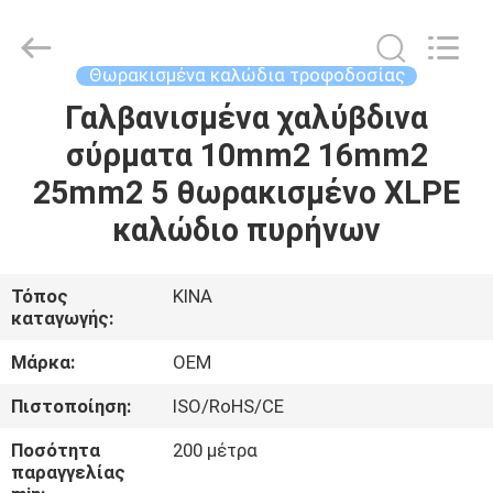
Silk
Road
Enterprise
Management
Services
Θωρακισμένα καλώδια τροφοδοσίας
Co.,Ltd..
All
Rights
Γαλβανισμένα χαλύβδινα
ΣΠΊΤΙ
Reserved.
σύρματα 10mm2 16mm2
ΠΡΟΪΌΝΤΑ
25mm2 5 θωρακισμένο XLPE
καλώδιο πυρήνων
ΠΕΡΊΠΟΥ
ΕΜΕΊΣ
Τόπος
ΚΙΝΑ
καταγωγής:
ΓΎΡΟΣ
Μάρκα:
OEM
ΕΡΓΟΣΤΑΣΊΩΝ
Πιστοποίηση:
ISO/RoHS/CE
Ποσότητα
200 μέτρα
ΠΟΙΟΤΙΚΌΣ
παραγγελίας