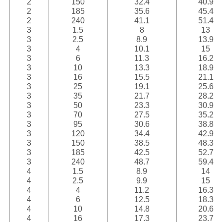
2
150
32.4
40.9
2
185
35.6
45.4
2
240
41.1
51.4
3
1.5
8
13
3
2.5
8.9
13.9
3
4
10.1
15
3
6
11.3
16.2
3
10
13.3
18.9
3
16
15.5
21.1
3
25
19.1
25.6
3
35
21.7
28.2
3
50
23.3
30.9
3
70
27.5
35.2
3
95
30.6
38.8
3
120
34.4
42.9
3
150
38.5
48.3
3
185
42.5
52.7
3
240
48.7
59.4
4
1.5
8.9
14
4
2.5
9.9
15
4
4
11.2
16.3
4
6
12.5
18.3
4
10
14.8
20.6
4
16
17.3
23.7