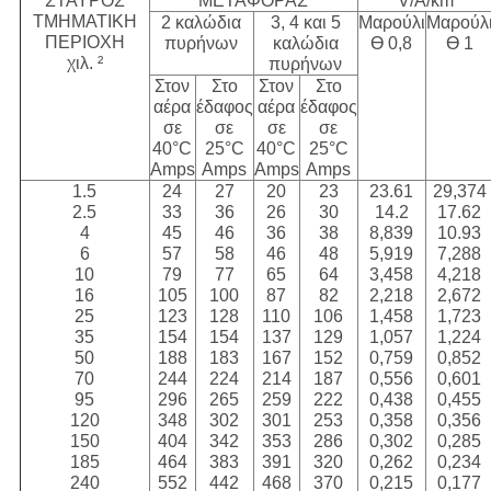
ΣΤΑΥΡΟΣ
ΜΕΤΑΦΟΡΑΣ
V/A/km
ΤΜΗΜΑΤΙΚΗ
2 καλώδια
3, 4 και 5
Μαρούλι
Μαρούλ
ΠΕΡΙΟΧΗ
πυρήνων
καλώδια
Ɵ 0,8
Ɵ 1
χιλ. ²
πυρήνων
Στον
Στο
Στον
Στο
αέρα
έδαφος
αέρα
έδαφος
σε
σε
σε
σε
40°C
25°C
40°C
25°C
Amps
Amps
Amps
Amps
1.5
24
27
20
23
23.61
29,374
2.5
33
36
26
30
14.2
17.62
4
45
46
36
38
8,839
10.93
6
57
58
46
48
5,919
7,288
10
79
77
65
64
3,458
4,218
16
105
100
87
82
2,218
2,672
25
123
128
110
106
1,458
1,723
35
154
154
137
129
1,057
1,224
50
188
183
167
152
0,759
0,852
70
244
224
214
187
0,556
0,601
95
296
265
259
222
0,438
0,455
120
348
302
301
253
0,358
0,356
150
404
342
353
286
0,302
0,285
185
464
383
391
320
0,262
0,234
240
552
442
468
370
0,215
0,177