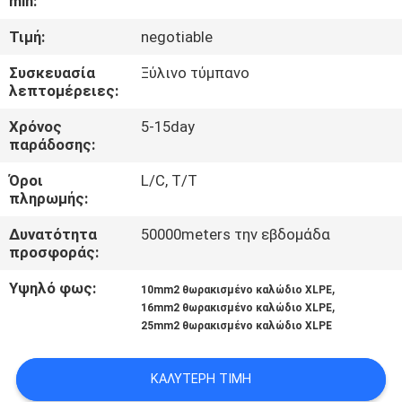
min:
ΈΛΕΓΧΟΣ
Τιμή:
negotiable
ΜΑΣ
Συσκευασία
Ξύλινο τύμπανο
λεπτομέρειες:
ΕΛΆΤΕ
ΣΕ
Χρόνος
5-15day
παράδοσης:
ΕΠΑΦΉ
Όροι
L/C, T/T
ΜΕ
πληρωμής:
Δυνατότητα
50000meters την εβδομάδα
ΖΗΤΉΣΤΕ
προσφοράς:
ΈΝΑ
Υψηλό φως:
,
10mm2 θωρακισμένο καλώδιο XLPE
ΑΠΌΣΠΑΣΜΑ
,
16mm2 θωρακισμένο καλώδιο XLPE
25mm2 θωρακισμένο καλώδιο XLPE
SITEMAP
ΚΑΛΎΤΕΡΗ ΤΙΜΉ