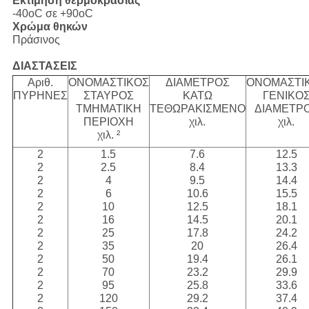
Εκτίμηση θερμοκρασίας
-40oC σε +90oC
Χρώμα θηκών
Πράσινος
ΔΙΑΣΤΑΣΕΙΣ
Αριθ.
ΟΝΟΜΑΣΤΙΚΟΣ
ΔΙΑΜΕΤΡΟΣ
ΟΝΟΜΑΣΤΙ
ΠΥΡΗΝΕΣ
ΣΤΑΥΡΟΣ
ΚΑΤΩ
ΓΕΝΙΚΟ
ΤΜΗΜΑΤΙΚΗ
ΤΕΘΩΡΑΚΙΣΜΕΝΟ
ΔΙΑΜΕΤΡ
ΠΕΡΙΟΧΗ
χιλ.
χιλ.
χιλ. ²
2
1.5
7.6
12.5
2
2.5
8.4
13.3
2
4
9.5
14.4
2
6
10.6
15.5
2
10
12.5
18.1
2
16
14.5
20.1
2
25
17.8
24.2
2
35
20
26.4
2
50
19.4
26.1
2
70
23.2
29.9
2
95
25.8
33.6
2
120
29.2
37.4