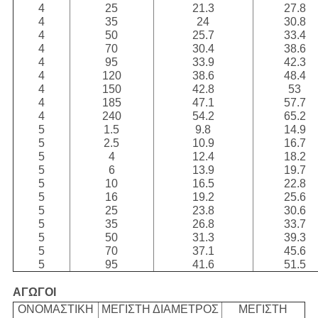
4
25
21.3
27.8
4
35
24
30.8
4
50
25.7
33.4
4
70
30.4
38.6
4
95
33.9
42.3
4
120
38.6
48.4
4
150
42.8
53
4
185
47.1
57.7
4
240
54.2
65.2
5
1.5
9.8
14.9
5
2.5
10.9
16.7
5
4
12.4
18.2
5
6
13.9
19.7
5
10
16.5
22.8
5
16
19.2
25.6
5
25
23.8
30.6
5
35
26.8
33.7
5
50
31.3
39.3
5
70
37.1
45.6
5
95
41.6
51.5
ΑΓΩΓΟΙ
ΟΝΟΜΑΣΤΙΚΗ
ΜΕΓΙΣΤΗ ΔΙΑΜΕΤΡΟΣ
ΜΕΓΙΣΤΗ