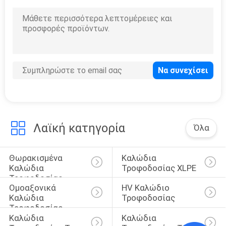
ΈΛΕΓΧΟΣ
ΜΑΣ
ΕΛΆΤΕ
ΣΕ
ΕΠΑΦΉ
ΜΕ
Λαϊκή κατηγορία
Όλα
ΖΗΤΉΣΤΕ
ΈΝΑ
Θωρακισμένα 
Καλώδια 
Καλώδια 
Τροφοδοσίας XLPE
ΑΠΌΣΠΑΣΜΑ
Τροφοδοσίας
Ομοαξονικά 
HV Καλώδιο 
Καλώδια 
Τροφοδοσίας
SITEMAP
Τροφοδοσίας
Καλώδια 
Καλώδια 