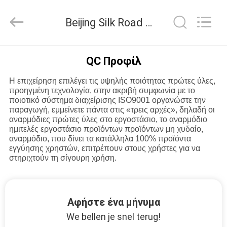
Silk
Road
Enterprise
Beijing Silk Road Enterprise Management Services Co.,LTD Ποιοτικός έλεγχος
Management
Services
Co.,LTD.
All
Rights
ΣΠΊΤΙ
Reserved.
QC Προφίλ
Η επιχείρηση επιλέγει τις υψηλής ποιότητας πρώτες ύλες,
ΠΡΟΪΌΝΤΑ
προηγμένη τεχνολογία, στην ακριβή συμφωνία με το
ποιοτικό σύστημα διαχείρισης ISO9001 οργανώστε την
παραγωγή, εμμείνετε πάντα στις «τρεις αρχές», δηλαδή οι
ΠΕΡΊΠΟΥ
αναρμόδιες πρώτες ύλες στο εργοστάσιο, το αναρμόδιο
ημιτελές εργοστάσιο προϊόντων προϊόντων μη χυδαίο,
ΕΜΕΊΣ
αναρμόδιο, που δίνει τα κατάλληλα 100% προϊόντα
εγγύησης χρηστών, επιτρέπουν στους χρήστες για να
στηριχτούν τη σίγουρη χρήση.
ΓΎΡΟΣ
ΕΡΓΟΣΤΑΣΊΩΝ
Αφήστε ένα μήνυμα
ΠΟΙΟΤΙΚΌΣ
We bellen je snel terug!