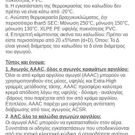
πυκνότητας PVC.
b. Η εγκατάσταση της θερμοκρασίας του καλωδίου δεν
πρέπει να είναι κάτω από -20°C.
c. Ανώτατη θερμοκρασία βραχυκυκλώματος, όχι
περισσότερο than5 SEC: Μόνωση 250°C, μόνωση 150°C,
μόνωση 130°C. XLPE PE υψηλής πυκνότητας PVC.
d. Επιτρεπτή κάμπτοντας ακτίνα του καλωδίου: Πρέπει να
είστε περισσότερο από 20 ±5%mm (d+D). Όπου: Το Δ
είναι γενική διάμετρος του καλωδίου το δ είναι διάμετρος
του αγωγού.
Τύπος και όνομα:
1. Αγωγός AAAC, όλος ο αγωγός κραμάτων αργιλίου:
Όλοι οι από κράμα αργιλίου αγωγοί (AAAC) μπορούν να
χρησιμοποιηθούν στις μέσες, υψηλές και Extra-High
γραμμές μετάδοσης τάσης. AAAC προσφέρει καλύτερα
κρεμά απόδοση λόγω της υψηλής - δύναμη - αναλογίας
-βάρους που παρέχεται από τον από κράμα αργιλίου.
Επιπλέον, AAAC παρέχει μια υψηλότερη αντίσταση
διάβρωσης από τους αγωγούς ACSR.
2.
AAC όλο το καλώδιο αγωγών αργιλίου:
Οι αγωγοί AAC μπορούν να εγκατασταθούν στον αέρα.
Συνιστάται οι οδηγίες εγκαταστάσεων που υποδεικνύονται
από τον τοπικό ηλεκτρικό κώδικα, ή οποιοδήποτε αντίτιμο,