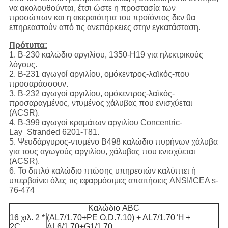
να ακολουθούνται, έτσι ώστε η προστασία των
προσώπων και η ακεραιότητα του προϊόντος δεν θα
επηρεαστούν από τις ανεπάρκειες στην εγκατάσταση.
Πρότυπα:
1. Β-230 καλώδιο αργιλίου, 1350-H19 για ηλεκτρικούς
λόγους.
2. Β-231 αγωγοί αργιλίου, ομόκεντρος-λαϊκός-που
προσαράσσουν.
3. Β-232 αγωγοί αργιλίου, ομόκεντρος-λαϊκός-
προσαραγμένος, ντυμένος χάλυβας που ενισχύεται
(ACSR).
4. Β-399 αγωγοί κραμάτων αργιλίου Concentric-
Lay_Stranded 6201-T81.
5. Ψευδάργυρος-ντυμένο B498 καλώδιο πυρήνων χάλυβα
για τους αγωγούς αργιλίου, χάλυβας που ενισχύεται
(ACSR).
6. Το διπλό καλώδιο πτώσης υπηρεσιών καλύπτει ή
υπερβαίνει όλες τις εφαρμόσιμες απαιτήσεις ANSI/ICEA s-
76-474
Καλώδιο ABC
16 χιλ. 2 *
(AL7/1.70+PE O.D.7.10) + AL7/1.70 Ή +
2C
AL6/1.70+G1/1.70