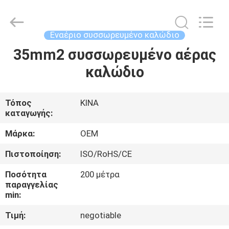
Silk
Road
Enterprise
Management
Services
Εναέριο συσσωρευμένο καλώδιο
Co.,Ltd..
All
Rights
35mm2 συσσωρευμένο αέρας
ΣΠΊΤΙ
Reserved.
καλώδιο
ΠΡΟΪΌΝΤΑ
Τόπος
ΚΙΝΑ
καταγωγής:
ΠΕΡΊΠΟΥ
ΕΜΕΊΣ
Μάρκα:
OEM
Πιστοποίηση:
ISO/RoHS/CE
ΓΎΡΟΣ
Ποσότητα
200 μέτρα
ΕΡΓΟΣΤΑΣΊΩΝ
παραγγελίας
min:
Τιμή:
negotiable
ΠΟΙΟΤΙΚΌΣ