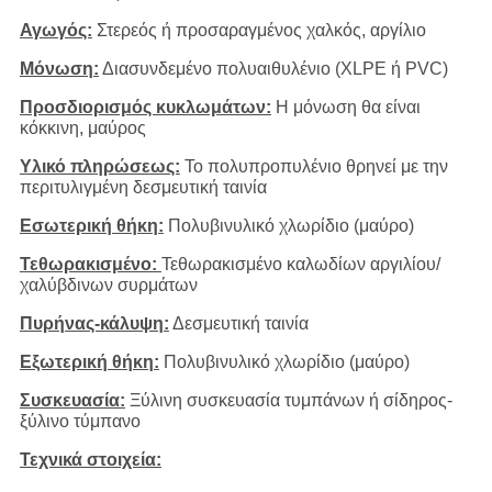
Αγωγός:
Στερεός ή προσαραγμένος χαλκός, αργίλιο
Μόνωση:
Διασυνδεμένο πολυαιθυλένιο (XLPE ή PVC)
Προσδιορισμός κυκλωμάτων:
Η μόνωση θα είναι
κόκκινη, μαύρος
Υλικό πληρώσεως:
Το πολυπροπυλένιο θρηνεί με την
περιτυλιγμένη δεσμευτική ταινία
Εσωτερική θήκη:
Πολυβινυλικό χλωρίδιο (μαύρο)
Τεθωρακισμένο:
Τεθωρακισμένο καλωδίων αργιλίου/
χαλύβδινων συρμάτων
Πυρήνας-κάλυψη:
Δεσμευτική ταινία
Εξωτερική θήκη:
Πολυβινυλικό χλωρίδιο (μαύρο)
Συσκευασία:
Ξύλινη συσκευασία τυμπάνων ή σίδηρος-
ξύλινο τύμπανο
Τεχνικά στοιχεία: