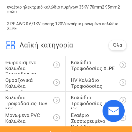
εναέριο ηλεκτρικό καλώδιο πυρήνων 35KV 70mm2 95mm2
πολυ
3 PE AWG 0.6/1KV φάσης 120V/εναέριο μονωμένο καλώδιο
XLPE
Λαϊκή κατηγορία
Όλα
Θωρακισμένα 
Καλώδια 
Καλώδια 
Τροφοδοσίας XLPE
Τροφοδοσίας
Ομοαξονικά 
HV Καλώδιο 
Καλώδια 
Τροφοδοσίας
Τροφοδοσίας
Καλώδια 
Καλώδια 
Τροφοδοσίας Των 
Τροφοδοσίας Της 
MV
LV
Μονωμένα PVC 
Εναέριο 
Καλώδια
Συσσωρευμένο 
Καλώδιο