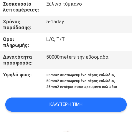
ΈΛΕΓΧΟΣ
Συσκευασία
Ξύλινο τύμπανο
λεπτομέρειες:
ΜΑΣ
Χρόνος
5-15day
παράδοσης:
ΕΛΆΤΕ
Όροι
L/C, T/T
ΣΕ
πληρωμής:
ΕΠΑΦΉ
Δυνατότητα
50000meters την εβδομάδα
ΜΕ
προσφοράς:
Υψηλό φως:
,
35mm2 συσσωρευμένο αέρας καλώδιο
ΖΗΤΉΣΤΕ
,
50mm2 συσσωρευμένο αέρας καλώδιο
35mm2 εναέριο συσσωρευμένο καλώδιο
ΈΝΑ
ΑΠΌΣΠΑΣΜΑ
ΚΑΛΎΤΕΡΗ ΤΙΜΉ
SITEMAP