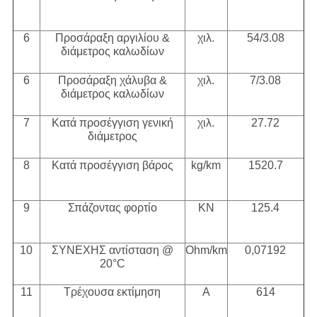
6
Προσάραξη αργιλίου &
χιλ.
54/3.08
διάμετρος καλωδίων
6
Προσάραξη χάλυβα &
χιλ.
7/3.08
διάμετρος καλωδίων
7
Κατά προσέγγιση γενική
χιλ.
27.72
διάμετρος
8
Κατά προσέγγιση βάρος
kg/km
1520.7
9
Σπάζοντας φορτίο
KN
125.4
10
ΣΥΝΕΧΗΣ αντίσταση @
Ohm/km
0,07192
20°C
11
Τρέχουσα εκτίμηση
Α
614